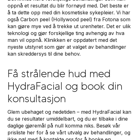
oppnå et resultat du blir fornøyd med. Det beste er
å ta dette opp med din kosmetiske sykepleier. Vi har
også Carbon peel (Hollywood peel) fra Fotona som
kan gjøre mye ved å trekke ut urenheter. Det er ulik
teknologi og gjør forskjellige ting avhengig av hva
man vil oppnå. Klinikken er oppdatert med det
nyeste utstyret som gjør at valget av behandlinger
kan skreddersys til dine behov.
Få strålende hud med
HydraFacial og book din
konsultasjon
Glem ubehaget og nedetiden – med HydraFacial kan
du se resultater umiddelbart, og du er tilbake i dine
daglige gjøremål på null komma niks. Besøk vår
prisliste her for å se vårt utvalg av behandlinger, og
ikke nøl med å kontakte oss for å booke en