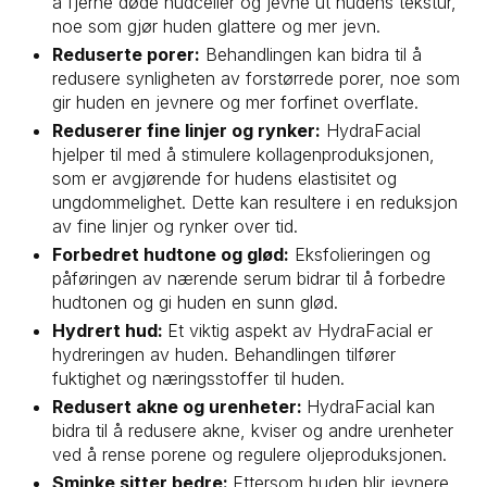
å fjerne døde hudceller og jevne ut hudens tekstur,
noe som gjør huden glattere og mer jevn.
Reduserte porer:
Behandlingen kan bidra til å
redusere synligheten av forstørrede porer, noe som
gir huden en jevnere og mer forfinet overflate.
Reduserer fine linjer og rynker:
HydraFacial
hjelper til med å stimulere kollagenproduksjonen,
som er avgjørende for hudens elastisitet og
ungdommelighet. Dette kan resultere i en reduksjon
av fine linjer og rynker over tid.
Forbedret hudtone og glød:
Eksfolieringen og
påføringen av nærende serum bidrar til å forbedre
hudtonen og gi huden en sunn glød.
Hydrert hud:
Et viktig aspekt av HydraFacial er
hydreringen av huden. Behandlingen tilfører
fuktighet og næringsstoffer til huden.
Redusert akne og urenheter:
HydraFacial kan
bidra til å redusere akne, kviser og andre urenheter
ved å rense porene og regulere oljeproduksjonen.
Sminke sitter bedre:
Ettersom huden blir jevnere,