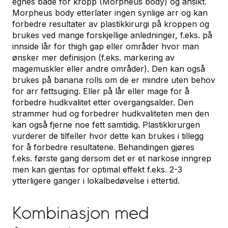
egnes både for kropp (Morpheus body) og ansikt.
Morpheus body etterlater ingen synlige arr og kan
forbedre resultater av plastikkirurgi på kroppen og
brukes ved mange forskjellige anledninger, f.eks. på
innside lår for thigh gap eller områder hvor man
ønsker mer definisjon (f.eks. markering av
magemuskler eller andre områder). Den kan også
brukes på banana rolls om de er mindre uten behov
for arr fettsuging. Eller på lår eller mage for å
forbedre hudkvalitet etter overgangsalder. Den
strammer hud og forbedrer hudkvaliteten men den
kan også fjerne noe fett samtidig. Plastikkirurgen
vurderer de tilfeller hvor dette kan brukes i tillegg
for å forbedre resultatene. Behandingen gjøres
f.eks. første gang dersom det er et narkose inngrep
men kan gjentas for optimal effekt f.eks. 2-3
ytterligere ganger i lokalbedøvelse i ettertid.
Kombinasjon med