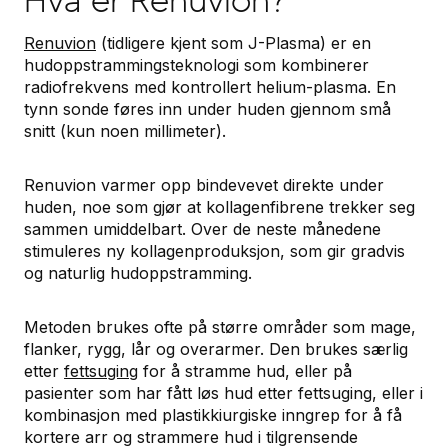
Renuvion
(tidligere kjent som J-Plasma) er en
hudoppstrammingsteknologi som kombinerer
radiofrekvens med kontrollert helium-plasma. En
tynn sonde føres inn under huden gjennom små
snitt (kun noen millimeter).
Renuvion varmer opp bindevevet direkte under
huden, noe som gjør at kollagenfibrene trekker seg
sammen umiddelbart. Over de neste månedene
stimuleres ny kollagenproduksjon, som gir gradvis
og naturlig hudoppstramming.
Metoden brukes ofte på større områder som mage,
flanker, rygg, lår og overarmer. Den brukes særlig
etter
fettsuging
for å stramme hud, eller på
pasienter som har fått løs hud etter fettsuging, eller i
kombinasjon med plastikkiurgiske inngrep for å få
kortere arr og strammere hud i tilgrensende