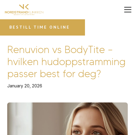
BESTILL TIME ONLINE
Renuvion vs BodyTite –
hvilken hudoppstramming
passer best for deg?
January 20, 2026