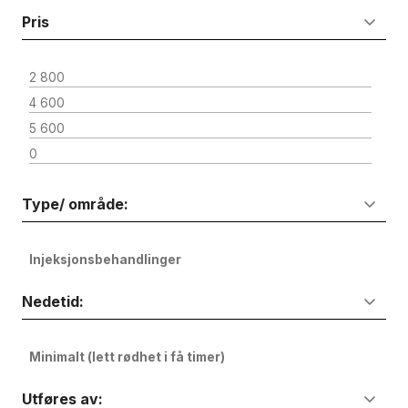
Pris
2 800
4 600
5 600
0
Type/ område:
Injeksjonsbehandlinger
Nedetid:
Minimalt (lett rødhet i få timer)
Utføres av: