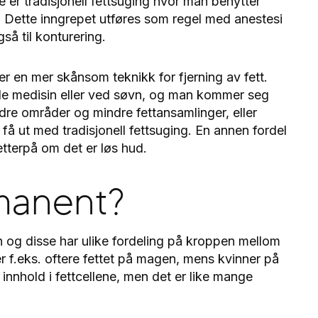
e er tradisjonell fettsuging hvor man benytter
g. Dette inngrepet utføres som regel med anestesi
gså til konturering.
r en mer skånsom teknikk for fjerning av fett.
nde medisin eller ved søvn, og man kommer seg
dre områder og mindre fettansamlinger, eller
å ut med tradisjonell fettsuging. En annen fordel
tterpå om det er løs hud.
rmanent?
en og disse har ulike fordeling på kroppen mellom
f.eks. oftere fettet på magen, mens kvinner på
innhold i fettcellene, men det er like mange