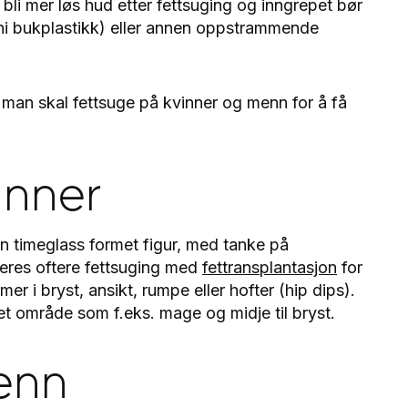
bli mer løs hud etter fettsuging og inngrepet bør
 mini bukplastikk) eller annen oppstrammende
 man skal fettsuge på kvinner og menn for å få
inner
en timeglass formet figur, med tanke på
neres oftere fettsuging med
fettransplantasjon
for
mer i bryst, ansikt, rumpe eller hofter (hip dips).
net område som f.eks. mage og midje til bryst.
enn