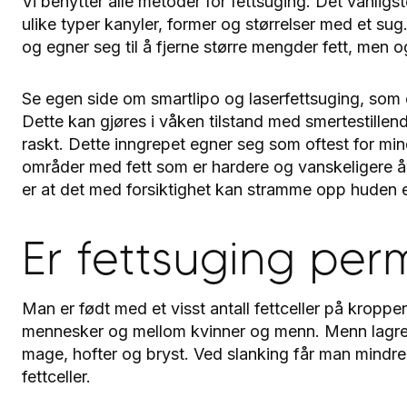
Vi benytter alle metoder for fettsuging. Det vanligst
ulike typer kanyler, former og størrelser med et su
og egner seg til å fjerne større mengder fett, men o
Se egen side om smartlipo og laserfettsuging, som e
Dette kan gjøres i våken tilstand med smertestille
raskt. Dette inngrepet egner seg som oftest for min
områder med fett som er hardere og vanskeligere å f
er at det med forsiktighet kan stramme opp huden e
Er fettsuging pe
Man er født med et visst antall fettceller på kropp
mennesker og mellom kvinner og menn. Menn lagrer 
mage, hofter og bryst. Ved slanking får man mindre 
fettceller.