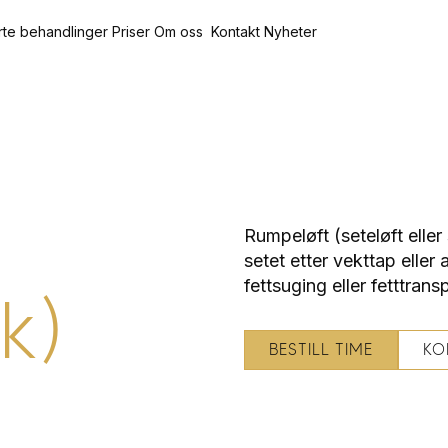
rte behandlinger
Priser
Om oss
Kontakt
Nyheter
Rumpeløft (seteløft eller
setet etter vekttap elle
fettsuging eller fett­trans
k)
BESTILL TIME
KO