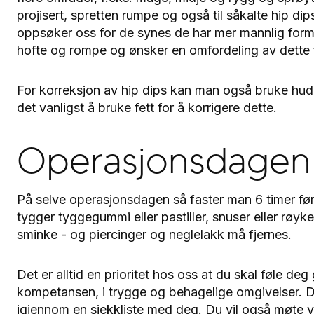
projisert, spretten rumpe og også til såkalte hip d
oppsøker oss for de synes de har mer mannlig form 
hofte og rompe og ønsker en omfordeling av dette f
For korreksjon av hip dips kan man også bruke huden 
det vanligst å bruke fett for å korrigere dette.
Operasjonsdagen
På selve operasjonsdagen så faster man 6 timer før
tygger tyggegummi eller pastiller, snuser eller røy
sminke - og piercinger og neglelakk må fjernes.
Det er alltid en prioritet hos oss at du skal føle de
kompetansen, i trygge og behagelige omgivelser. Du 
igjennom en sjekkliste med deg. Du vil også møte 