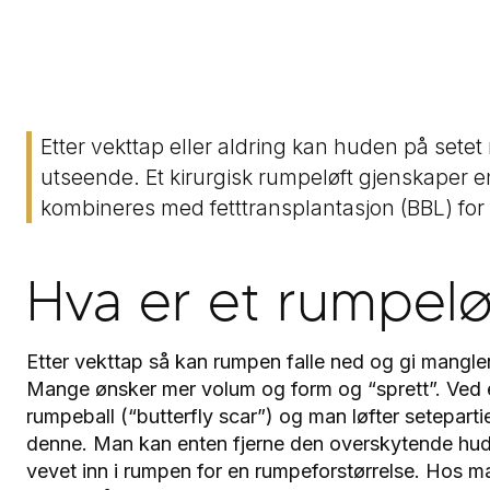
Etter vekttap eller aldring kan huden på setet 
utseende. Et kirurgisk rumpeløft gjenskaper e
kombineres med fett­transplantasjon (BBL) for
Hva er et rumpelø
Etter vekttap så kan rumpen falle ned og gi mangle
Mange ønsker mer volum og form og “sprett”. Ved en
rumpeball (“butterfly scar”) og man løfter setepart
denne. Man kan enten fjerne den overskytende hude
vevet inn i rumpen for en rumpeforstørrelse. Hos m