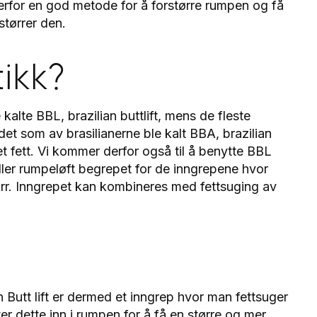
erfor en god metode for å forstørre rumpen og få
tørrer den.
tikk?
 kalte BBL, brazilian buttlift, mens de fleste
et som av brasilianerne ble kalt BBA, brazilian
t fett. Vi kommer derfor også til å benytte BBL
eller rumpeløft begrepet for de inngrepene hvor
r. Inngrepet kan kombineres med fettsuging av
Butt lift er dermed et inngrep hvor man fettsuger
er dette inn i rumpen for å få en større og mer