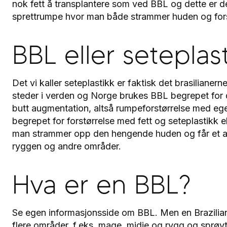
nok fett å transplantere som ved BBL og dette er d
sprettrumpe hvor man både strammer huden og fors
BBL eller seteplas
Det vi kaller seteplastikk er faktisk det brasilianerne
steder i verden og Norge brukes BBL begrepet for d
butt augmentation, altså rumpeforstørrelse med ege
begrepet for forstørrelse med fett og seteplastikk 
man strammer opp den hengende huden og får et ar
ryggen og andre områder.
Hva er en BBL?
Se egen informasjonsside om BBL. Men en Brazilian 
flere områder, f.eks. mage, midje og rygg og sprøyt