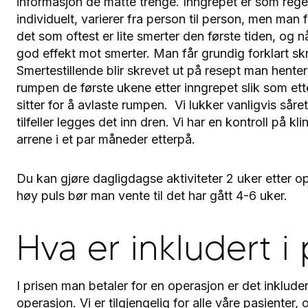
informasjon de måtte trenge. Inngrepet er som regel 
individuelt, varierer fra person til person, men ma
det som oftest er lite smerter den første tiden, og
god effekt mot smerter. Man får grundig forklart sk
Smertestillende blir skrevet ut på resept man henter
rumpen de første ukene etter inngrepet slik som e
sitter for å avlaste rumpen. Vi lukker vanligvis sår
tilfeller legges det inn dren. Vi har en kontroll på kl
arrene i et par måneder etterpå.
Du kan gjøre dagligdagse aktiviteter 2 uker etter 
høy puls bør man vente til det har gått 4-6 uker.
Hva er inkludert i 
I prisen man betaler for en operasjon er det inkluder
operasjon. Vi er tilgjengelig for alle våre pasienter