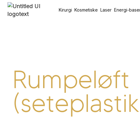
Kirurgi
Kosmetiske
Laser
Energi-base
Rumpeløft
(seteplastik