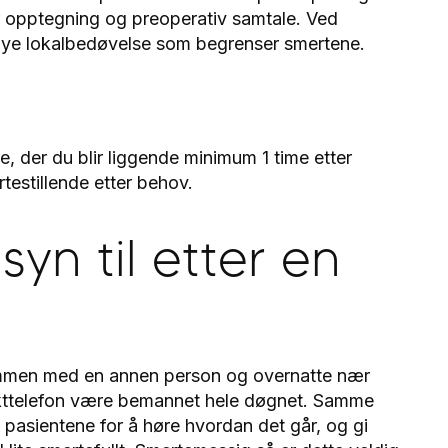
for opptegning og preoperativ samtale. Ved
g mye lokalbedøvelse som begrenser smertene.
e, der du blir liggende minimum 1 time etter
testillende etter behov.
yn til etter en
ammen med en annen person og overnatte nær
vakttelefon være bemannet hele døgnet. Samme
e pasientene for å høre hvordan det går, og gi