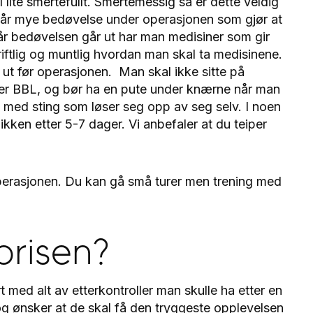
lite smertefullt. Smertemessig så er dette veldig
n får mye bedøvelse under operasjonen som gjør at
 når bedøvelsen går ut har man medisiner som gir
riftlig og muntlig hvordan man skal ta medisinene.
 ut før operasjonen. Man skal ikke sitte på
tter BBL, og bør ha en pute under knærne når man
et med sting som løser seg opp av seg selv. I noen
inikken etter 5-7 dager. Vi anbefaler at du teiper
operasjonen. Du kan gå små turer men trening med
prisen?
t med alt av etterkontroller man skulle ha etter en
, og ønsker at de skal få den tryggeste opplevelsen