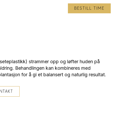
BESTILL TIME
 setep­lastikk) strammer opp og løfter huden på
r aldring. Behandlingen kan kombineres med
plantasjon for å gi et balansert og naturlig resultat.
NTAKT